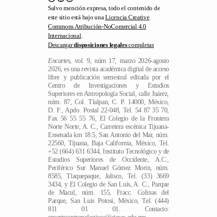
este sitio está bajo una
Licencia Creative
Commons Atribución-NoComercial 4.0
Internacional
.
Descargar
disposiciones legales
completas
Encartes
, vol. 9, núm 17, marzo 2026-agosto
2026, es una revista académica digital de acceso
libre y publicación semestral editada por el
Centro de Investigaciones y Estudios
Superiores en Antropología Social, calle Juárez,
núm. 87, Col. Tlalpan, C. P. 14000, México,
D. F., Apdo. Postal 22-048, Tel. 54 87 35 70,
Fax 56 55 55 76, El Colegio de la Frontera
Norte Norte, A. C., Carretera escénica Tijuana-
Ensenada km 18.5, San Antonio del Mar, núm.
22560, Tijuana, Baja California, México, Tel.
+52 (664) 631 6344, Instituto Tecnológico y de
Estudios Superiores de Occidente, A.C.,
Periférico Sur Manuel Gómez Morin, núm.
8585, Tlaquepaque, Jalisco, Tel. (33) 3669
3434, y El Colegio de San Luís, A. C., Parque
de Macul, núm. 155, Fracc. Colinas del
Parque, San Luis Potosi, México, Tel. (444)
811 01 01. Contacto:
encartesantropologicos@ciesas.edu.mx.
Directora de la revista: Ángela Renée de la
ES