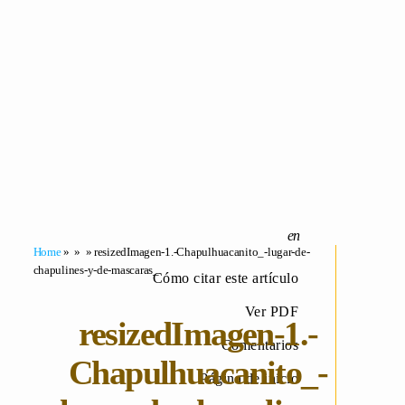
Home
» » » resizedImagen-1.-Chapulhuacanito_-lugar-de-
chapulines-y-de-mascaras_
Cómo citar este artículo
Ver PDF
resizedImagen-1.-
Comentarios
Chapulhuacanito_-
Página de inicio