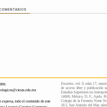
COMENTARIOS
Encartes
, vol. 9, núm 17, marz
999.
de acceso libre y publicación s
pologicos@ciesas.edu.mx
Estudios Superiores en Antropologi
14000, México, D. F., Apdo. Po
Colegio de la Frontera Norte No
 expresa, todo el contenido de este
18.5, San Antonio del Mar, núm.
o una
Licencia Creative Commons