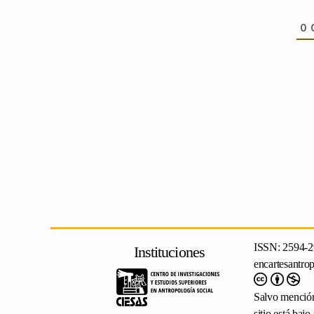
0
ISSN: 2594-2
Instituciones
encartesantro
Salvo mención
sitio está baj