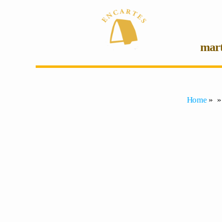
mar
Home
» »