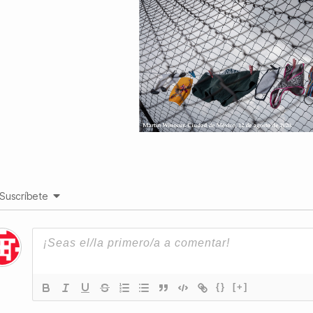
Suscríbete
{}
[+]