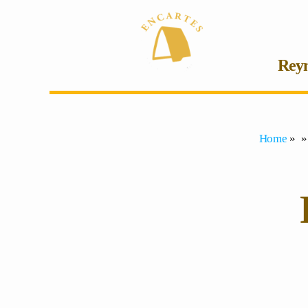
Reyn
Home
» »