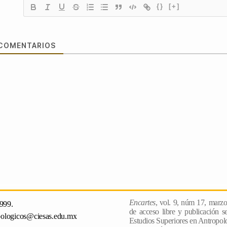
{}
[+]
COMENTARIOS
Encartes
, vol. 9, núm 17, marz
999.
de acceso libre y publicación s
pologicos@ciesas.edu.mx
Estudios Superiores en Antropologi