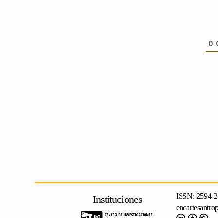
0
ISSN: 2594-2
Instituciones
encartesantro