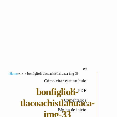
Home
» » » bonfiglioli-tlacoachistlahuaca-img-33
Cómo citar este artículo
bonfiglioli-
Ver PDF
tlacoachistlahuaca-
Comentarios
Página de inicio
img-33