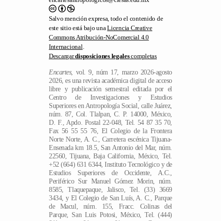
encartesantropologicos@ciesas.edu.mx
Salvo mención expresa, todo el contenido de
este sitio está bajo una
Licencia Creative
Commons Atribución-NoComercial 4.0
Internacional
.
Descargar
disposiciones legales
completas
Encartes
, vol. 9, núm 17, marzo 2026-agosto
2026, es una revista académica digital de acceso
libre y publicación semestral editada por el
Centro de Investigaciones y Estudios
Superiores en Antropología Social, calle Juárez,
núm. 87, Col. Tlalpan, C. P. 14000, México,
D. F., Apdo. Postal 22-048, Tel. 54 87 35 70,
Fax 56 55 55 76, El Colegio de la Frontera
Norte Norte, A. C., Carretera escénica Tijuana-
Ensenada km 18.5, San Antonio del Mar, núm.
22560, Tijuana, Baja California, México, Tel.
+52 (664) 631 6344, Instituto Tecnológico y de
Estudios Superiores de Occidente, A.C.,
Periférico Sur Manuel Gómez Morin, núm.
8585, Tlaquepaque, Jalisco, Tel. (33) 3669
3434, y El Colegio de San Luís, A. C., Parque
de Macul, núm. 155, Fracc. Colinas del
Parque, San Luis Potosi, México, Tel. (444)