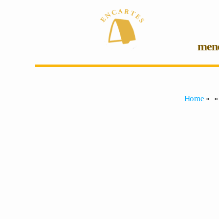
mene
Home
» »