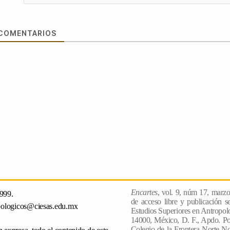
COMENTARIOS
Encartes
, vol. 9, núm 17, marz
999.
de acceso libre y publicación s
pologicos@ciesas.edu.mx
Estudios Superiores en Antropologi
14000, México, D. F., Apdo. Po
Colegio de la Frontera Norte No