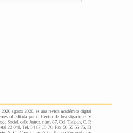
o 2026-agosto 2026, es una revista académica digital
emestral editada por el Centro de Investigaciones y
́a Social, calle Juárez, núm. 87, Col. Tlalpan, C. P.
stal 22-048, Tel. 54 87 35 70, Fax 56 55 55 76, El
rte, A. C., Carretera escénica Tijuana-Ensenada km