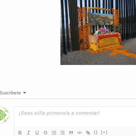
Suscríbete
{}
[+]