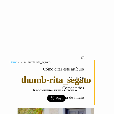
Home
» » » thumb-rita_segato
Cómo citar este artículo
thumb-rita_segato
Ver PDF
Comentarios
Recomienda este artículo:
Página de inicio