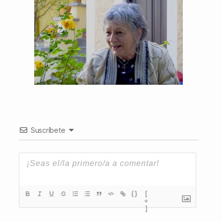
Suscríbete
{}
[
+
]