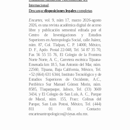
Internacional
.
Descargar
disposiciones legales
completas
Encartes
, vol. 9, núm 17, marzo 2026-agosto
2026, es una revista académica digital de acceso
libre y publicación semestral editada por el
Centro de Investigaciones y Estudios
Superiores en Antropología Social, calle Juárez,
núm. 87, Col. Tlalpan, C. P. 14000, México,
D. F., Apdo. Postal 22-048, Tel. 54 87 35 70,
Fax 56 55 55 76, El Colegio de la Frontera
Norte Norte, A. C., Carretera escénica Tijuana-
Ensenada km 18.5, San Antonio del Mar, núm.
22560, Tijuana, Baja California, México, Tel.
+52 (664) 631 6344, Instituto Tecnológico y de
Estudios Superiores de Occidente, A.C.,
Periférico Sur Manuel Gómez Morin, núm.
8585, Tlaquepaque, Jalisco, Tel. (33) 3669
3434, y El Colegio de San Luís, A. C., Parque
de Macul, núm. 155, Fracc. Colinas del
Parque, San Luis Potosi, México, Tel. (444)
ES
811 01 01. Contacto:
encartesantropologicos@ciesas.edu.mx.
Directora de la revista: Ángela Renée de la
Torre Castellanos. Alojada en la dirección
electrónica https://encartes.mx. Responsable de