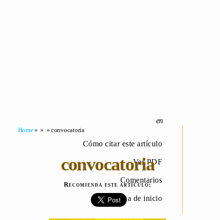
Home
» » » convocatoria
Cómo citar este artículo
convocatoria
Ver PDF
Comentarios
Recomienda este artículo:
Página de inicio