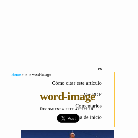
Home
» » » word-image
Cómo citar este artículo
word-image
Ver PDF
Comentarios
Recomienda este artículo:
Página de inicio