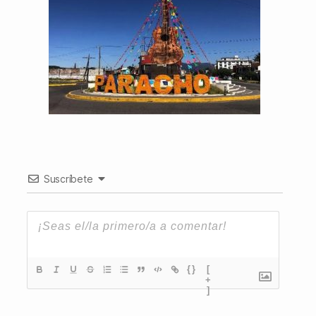
Suscríbete
{}
[
+
]