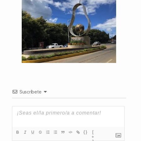
Suscríbete
{}
[
+