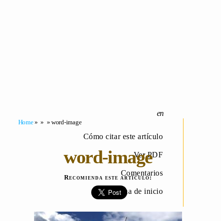
Home
» » » word-image
Cómo citar este artículo
word-image
Ver PDF
Comentarios
Recomienda este artículo:
Página de inicio