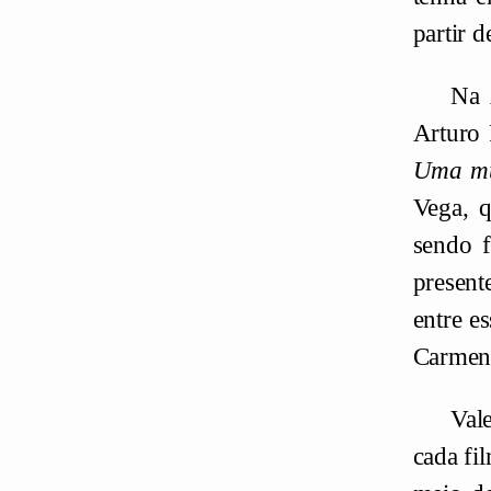
partir 
Na 
Arturo 
Uma mul
Vega, q
sendo f
present
entre e
Carmen 
Val
cada fi