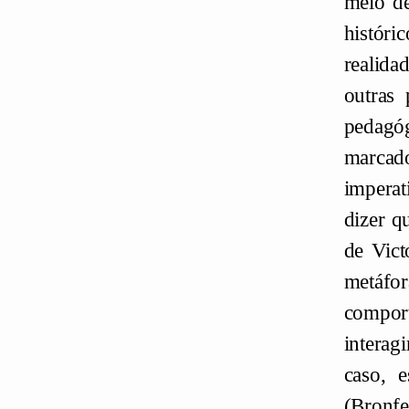
meio d
históri
realida
outras
pedagó
marcado
imperat
dizer q
de Vict
metáfor
comport
interag
caso, 
(Bronfe