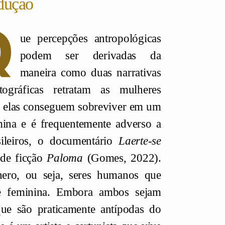
dução
Q
ue percepções antropológicas
podem ser derivadas da
maneira como duas narrativas
tográficas retratam as mulheres
mo elas conseguem sobreviver em um
mina e é frequentemente adverso a
asileiros, o documentário
Laerte-se
 de ficção
Paloma
(Gomes, 2022).
nero, ou seja, seres humanos que
e feminina. Embora ambos sejam
que são praticamente antípodas do