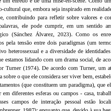
e um enredo e de uma mise-en-scène. Como uma
co-cultural que, embora seja inspirado em realid
de, contribuindo para refletir sobre valores e
 palavras, ele pode cumprir, em um sentido a
gico (Sánchez Álvarez, 2023). Como os en
s pela tensão entre dois paradigmas (um termo
ivo heterossexual e a diversidade de identidad
ue estamos lidando com um drama social, de aco
or Turner (1974). De acordo com Turner, um at
a sobre o que ele considera ser viver bem, estab
amentos (que constituem um paradigma), que ele
ir em diferentes esferas ou campos - casa, trabal
esses campos de interação pessoal estão loca
nbrenner, 1987); enquanto que, devido à sua heg