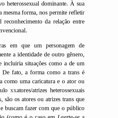
vo heterossexual dominante. À sua
da mesma forma, nos permite refletir
l reconhecimento da relação entre
onvencional.
obras em que um personagem de
nte a identidade de outro gênero,
 incluiria situações como a de um
 De fato, a forma como a trans é
da como uma caricatura e o ator ou
éculo
xx
atores/atrizes heterossexuais
, são os atores ou atrizes trans que
que buscam fazer com que o público
tão (como é o caso em
Laerte-se
a