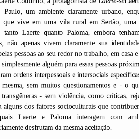
Laerte Coutinho, a protagonista de
Laerte-se
Laert
 Paulo, um ambiente claramente urbano, enq
a que vive em uma vila rural em Sertão, uma 
o, tanto Laerte quanto Paloma, embora tenham
, não apenas vivem claramente sua identidade
 pelas pessoas ao seu redor no trabalho, em casa 
o simplesmente alguém para essas pessoas próxima
íram ordens interpessoais e intersociais específi
a mesma, sem muitos questionamentos e - o qu
 transgêneras - sem violência, como críticas, rej
 alguns dos fatores socioculturais que contribu
quais Laerte e Paloma interagem com amb
riamente desfrutam da mesma aceitação.