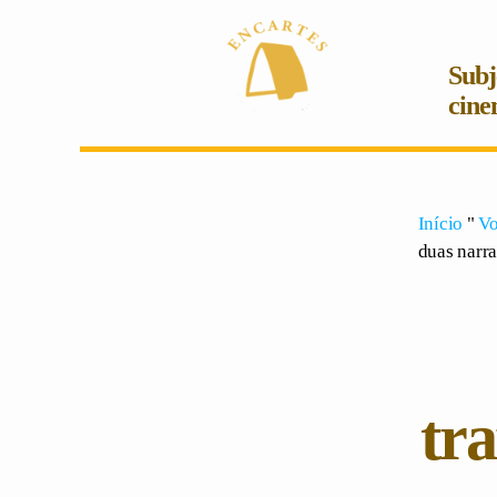
Subj
cine
Início
"
Vo
duas narra
tr