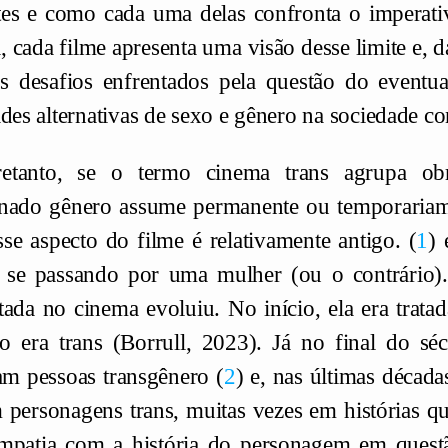
es e como cada uma delas confronta o imperati
, cada filme apresenta uma visão desse limite e, 
s desafios enfrentados pela questão do eventua
ades alternativas de sexo e gênero na sociedade c
retanto, se o termo cinema trans agrupa 
nado gênero assume permanente ou temporariame
sse aspecto do filme é relativamente antigo.
1
e
se passando por uma mulher (ou o contrário).
tada no cinema evoluiu. No início, ela era trata
ão era trans (Borrull, 2023). Já no final do s
ram pessoas transgênero
2
e, nas últimas décadas
m personagens trans, muitas vezes em histórias 
empatia com a história do personagem em ques