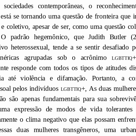
 sociedades contemporâneas, o reconheciment
 está se tornando uma questão de fronteira que 
 e coletivo, apesar de ser, como uma questão col
. O padrão hegemônico, que Judith Butler (
ivo heterossexual, tende a se sentir desafiado p
enéricas agrupadas sob o acrônimo
lgbttiq+
nte responde com todos os tipos de atitudes dis
ia até violência e difamação. Portanto, a co
ssoal pelos indivíduos
lgbttiq+,
As duas mulhere
não são apenas fundamentais para sua sobreviv
ma expressão de modos de vida tolerantes e
amente o clima negativo que elas possam enfren
ssas duas mulheres transgêneros, uma urban