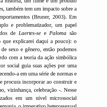
 história, um filme é um produto
ades, também tem um impacto sobre a
 comportamentos (Bruner, 2003). Em
mplo e problematizador, um papel
redos de
Laertes-se
e
Paloma
são
 que explicarei daqui a pouco): o
es de sexo e gênero, então podemos
rdo com a teoria da ação simbólica
or social guia suas ações por uma
elecendo-a em uma série de normas e
 procura incorporar ao construir e
ho, vizinhança, celebração -. Nesse
lizados em um nível microssocial
emonia, o imperativo heterossexual