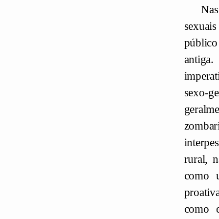
Nas
sexuais
público
antiga
imperat
sexo-g
geralme
zombar
interpe
rural, 
como u
proativ
como e