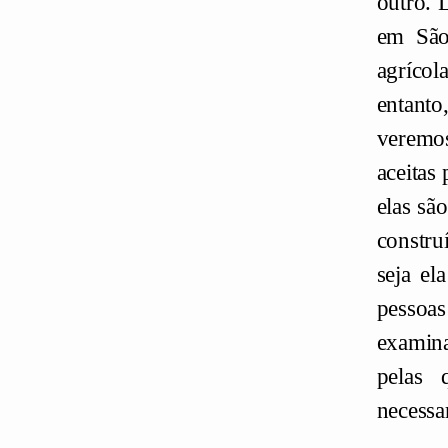
outro. 
em São
agrícol
entant
veremos
aceitas
elas sã
constru
seja el
pessoas
examina
pelas 
necessa