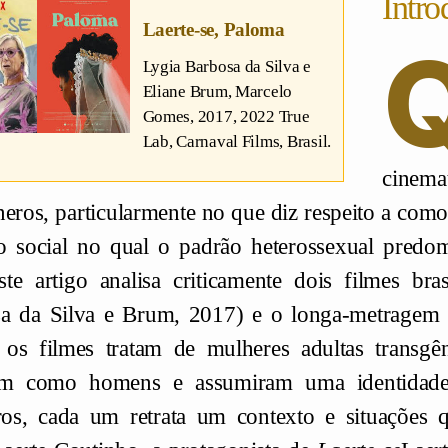
Intro
Laerte-se, Paloma
Lygia Barbosa da Silva e
Eliane Brum, Marcelo
Gomes
, 2017, 2022 True
Lab, Carnaval Films, Brasil.
cinema
neros, particularmente no que diz respeito a co
o social no qual o padrão heterossexual predo
ste artigo analisa criticamente dois filmes br
sa da Silva e Brum, 2017) e o longa-metragem
os filmes tratam de mulheres adultas transgê
am como homens e assumiram uma identidad
iros, cada um retrata um contexto e situações 