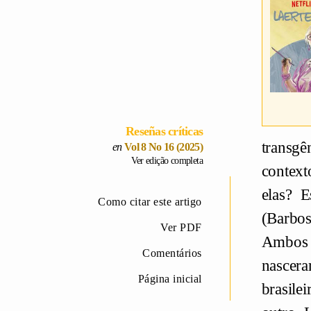
Reseñas críticas
transgê
Vol 8 No 16 (2025)
Ver edição completa
context
elas? E
Como citar este artigo
(Barbo
Ver PDF
Ambos 
Comentários
nascer
Página inicial
brasile