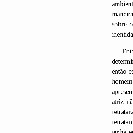
ambient
maneira
sobre o
identid
Ent
determi
então e
homem 
apresen
atriz n
retrata
retrata
tenha 