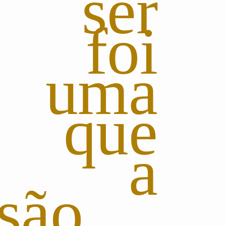
e ser
, foi
a uma
 que
ou a
são