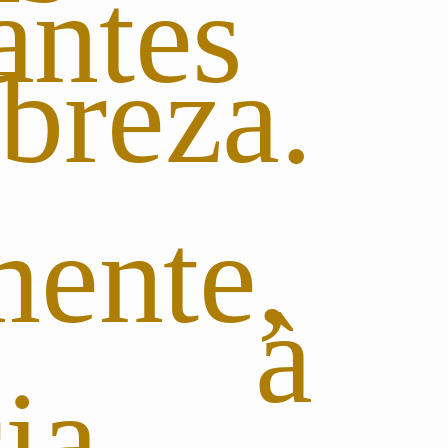
antes
reza.
mente,
do à
ia