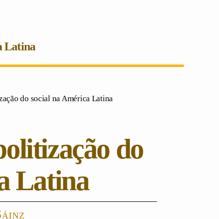
a Latina
ização do social na América Latina
politização do
a Latina
Sáinz