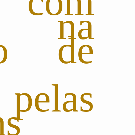
, com
 na
ão de
pelas
ns