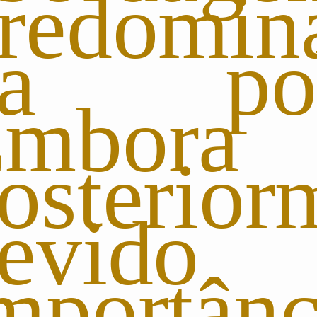
redomin
da pob
mbora
osterior
devi
mportânc