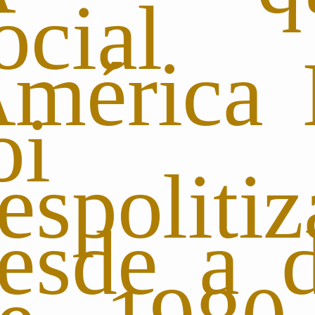
socia
mérica 
oi
espoliti
esde a 