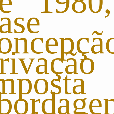
e 1980
base
oncepç
rivação
mposta 
bordage