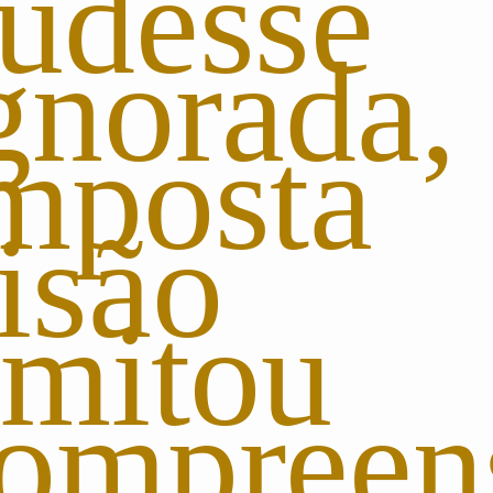
pudess
gnorada
impost
visão
limit
ompreen