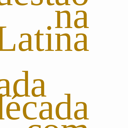
l na
Latina
zada
década