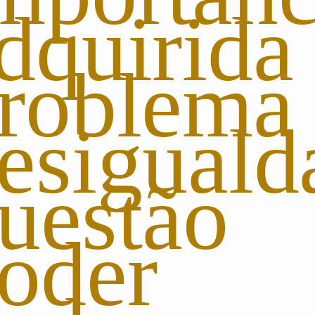
dquirid
proble
esiguald
questã
poder