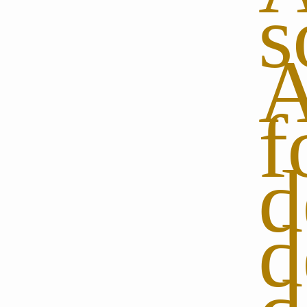
A
f
d
d