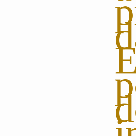
p
E
p
i