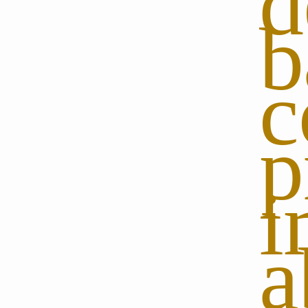
d
c
p
i
a