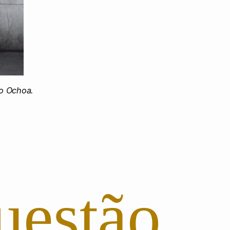
no Ochoa.
stão