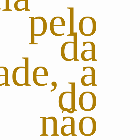
a pelo
ma da
ade, a
o do
 não