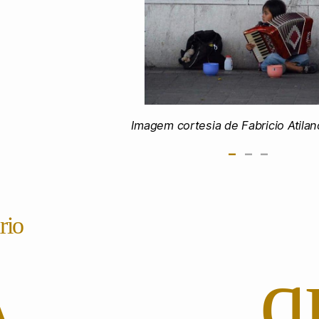
Imagem cortesia de Fabricio Atila
-
-
-
rio
A que