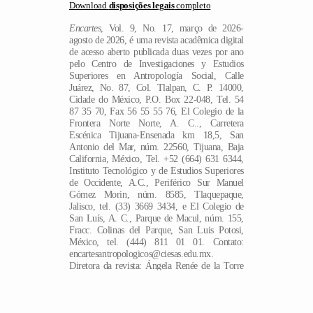
Download
disposições legais
completo
Encartes
, Vol. 9, No. 17, março de 2026-
agosto de 2026, é uma revista acadêmica digital
de acesso aberto publicada duas vezes por ano
pelo Centro de Investigaciones y Estudios
Superiores en Antropología Social, Calle
Juárez, No. 87, Col. Tlalpan, C. P. 14000,
Cidade do México, P.O. Box 22-048, Tel. 54
87 35 70, Fax 56 55 55 76, El Colegio de la
Frontera Norte Norte, A. C.., Carretera
Escénica Tijuana-Ensenada km 18,5, San
Antonio del Mar, núm. 22560, Tijuana, Baja
California, México, Tel. +52 (664) 631 6344,
Instituto Tecnológico y de Estudios Superiores
de Occidente, A.C., Periférico Sur Manuel
Gómez Morin, núm. 8585, Tlaquepaque,
Jalisco, tel. (33) 3669 3434, e El Colegio de
San Luís, A. C., Parque de Macul, núm. 155,
Fracc. Colinas del Parque, San Luis Potosi,
México, tel. (444) 811 01 01. Contato:
PT
encartesantropologicos@ciesas.edu.mx.
Diretora da revista: Ángela Renée de la Torre
Castellanos. Hospedada em https://encartes.mx.
Responsável pela última atualização desta
edição: Arthur Temporal Ventura. Data da
última atualização: 20 de março de 2026.