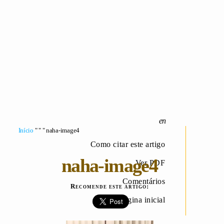
Início
" " " naha-image4
Como citar este artigo
naha-image4
Ver PDF
Comentários
Recomende este artigo:
Página inicial