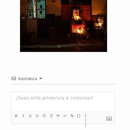
Assinatura
{}
[
+
]