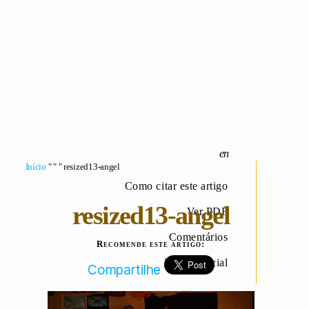
Início
" " " resized13-angel
Como citar este artigo
resized13-angel
Ver PDF
Comentários
Recomende este artigo:
Página inicial
Compartilhe