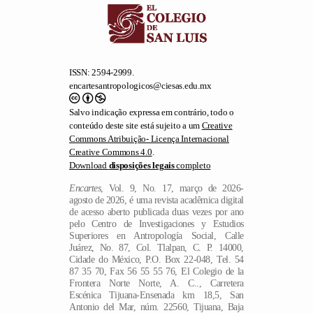
ISSN: 2594-2999.
encartesantropologicos@ciesas.edu.mx
Salvo indicação expressa em contrário, todo o
conteúdo deste site está sujeito a um
Creative
Commons Atribuição- Licença Internacional
Creative Commons 4.0
.
Download
disposições legais
completo
Encartes
, Vol. 9, No. 17, março de 2026-
agosto de 2026, é uma revista acadêmica digital
de acesso aberto publicada duas vezes por ano
pelo Centro de Investigaciones y Estudios
Superiores en Antropología Social, Calle
Juárez, No. 87, Col. Tlalpan, C. P. 14000,
Cidade do México, P.O. Box 22-048, Tel. 54
87 35 70, Fax 56 55 55 76, El Colegio de la
Frontera Norte Norte, A. C.., Carretera
Escénica Tijuana-Ensenada km 18,5, San
Antonio del Mar, núm. 22560, Tijuana, Baja