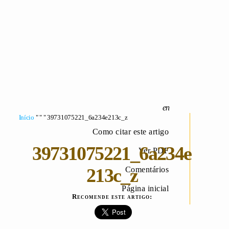
Início
" " " 39731075221_6a234e213c_z
Como citar este artigo
39731075221_6a234e
Ver PDF
213c_z
Comentários
Página inicial
Recomende este artigo: