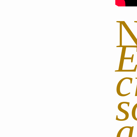
E
c
s
a