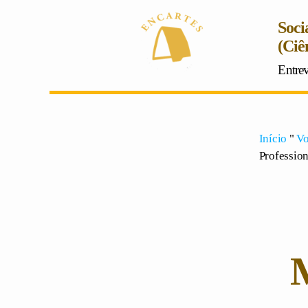
Soci
(Ciê
Entre
Início
"
Vo
Profession
M