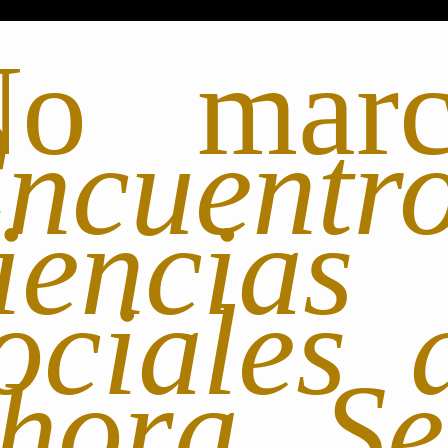
No mar
ncuentr
iencias
ociales 
hora. Se