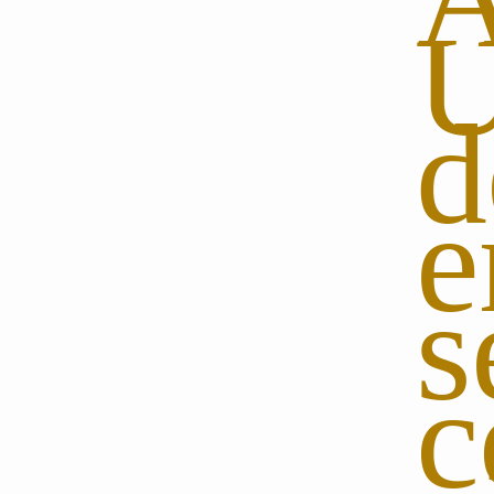
U
d
e
s