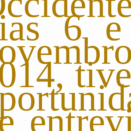
ccident
ias 6 e
novemb
014, tiv
portunid
e entrev