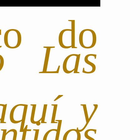
co do
o Las
aquí y
ntidos