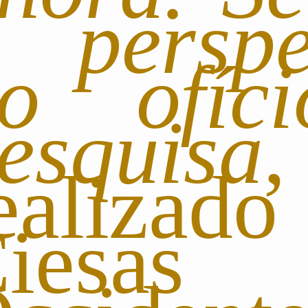
 perspe
o ofíc
esquisa
,
ealiza
iesas