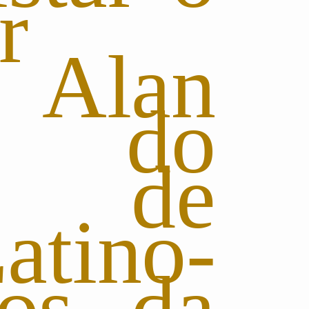
r
 Alan
, do
to de
atino-
os da