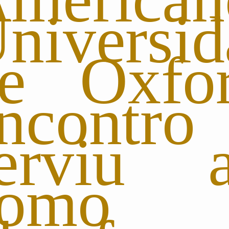
niversid
e Oxfo
ncontr
erviu a
como