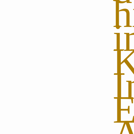
h
I
E
A