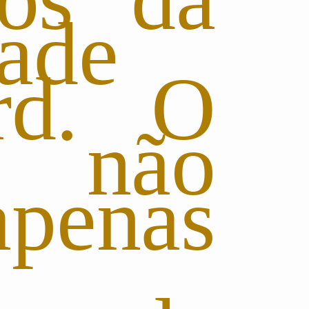
ade
rd. O
o não
penas