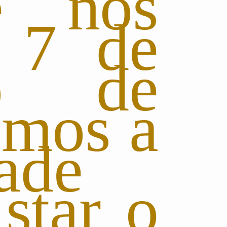
e nos
 7 de
ro de
emos a
ade
istar o