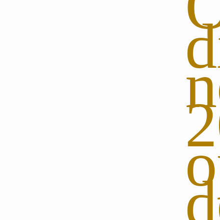
O
d
2
o
d