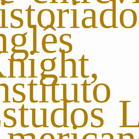
istoriado
inglês
Knight
nstitu
studos L
merican