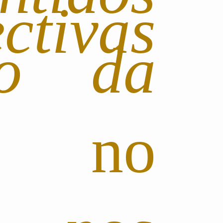
ctivas
io da
do no