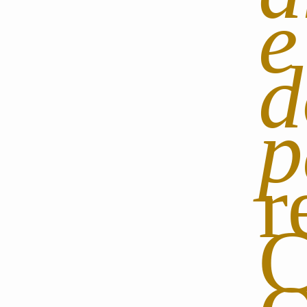
e
d
p
r
C