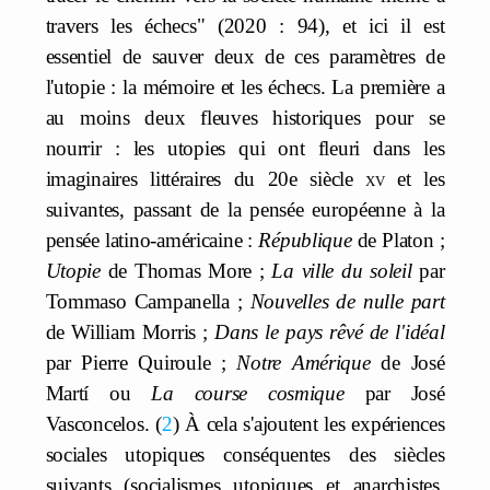
travers les échecs" (2020 : 94), et ici il est
essentiel de sauver deux de ces paramètres de
l'utopie : la mémoire et les échecs. La première a
au moins deux fleuves historiques pour se
nourrir : les utopies qui ont fleuri dans les
imaginaires littéraires du 20e siècle
xv
et les
suivantes, passant de la pensée européenne à la
pensée latino-américaine :
République
de Platon ;
Utopie
de Thomas More ;
La ville du soleil
par
Tommaso Campanella ;
Nouvelles de nulle part
de William Morris ;
Dans le pays rêvé de l'idéal
par Pierre Quiroule ;
Notre Amérique
de José
Martí ou
La course cosmique
par José
Vasconcelos.
2
À cela s'ajoutent les expériences
sociales utopiques conséquentes des siècles
suivants (socialismes utopiques et anarchistes,