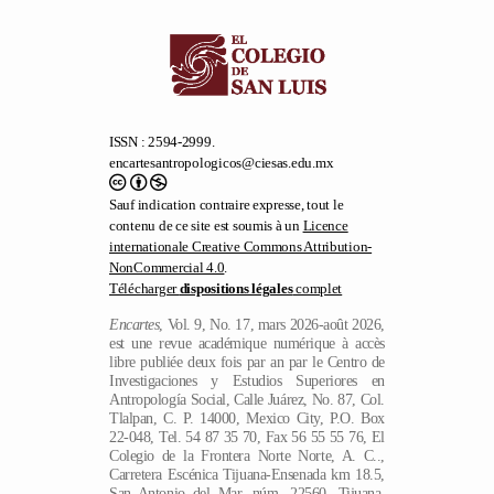
ISSN : 2594-2999.
encartesantropologicos@ciesas.edu.mx
Sauf indication contraire expresse, tout le
contenu de ce site est soumis à un
Licence
internationale Creative Commons Attribution-
NonCommercial 4.0
.
Télécharger
dispositions légales
complet
Encartes
, Vol. 9, No. 17, mars 2026-août 2026,
est une revue académique numérique à accès
libre publiée deux fois par an par le Centro de
Investigaciones y Estudios Superiores en
Antropología Social, Calle Juárez, No. 87, Col.
Tlalpan, C. P. 14000, Mexico City, P.O. Box
22-048, Tel. 54 87 35 70, Fax 56 55 55 76, El
Colegio de la Frontera Norte Norte, A. C..,
Carretera Escénica Tijuana-Ensenada km 18.5,
San Antonio del Mar, núm. 22560, Tijuana,