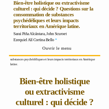
Bien-être holistique ou extractivisme
culturel : qui décide ? Questions sur la
consommation de substances
psychédéliques et leurs impacts
territoriaux en Amérique latine.
Sarai Piña Alcántara
,
John Scuro
et
Ezequiel Alí Cortina Bello
*
Ouvrir le menu
Accueil
"
Vol 8 No 16 (2025)
"
Discrepancias
" Bien-être holistique ou
extractivisme culturel : qui décide ? Questions sur la consommation de
substances psychédéliques et leurs impacts territoriaux en Amérique
latine.
Bien-être holistique
ou extractivisme
culturel : qui décide ?