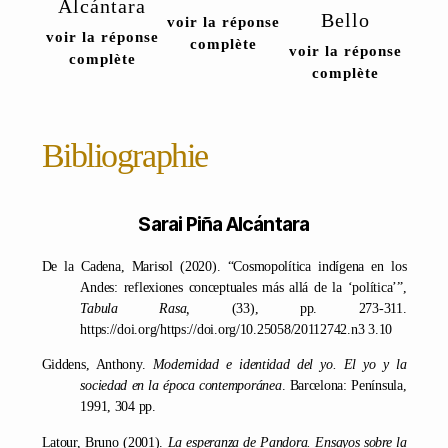
Alcántara
Bello
voir la réponse
voir la réponse
complète
voir la réponse
complète
complète
Bibliographie
Sarai Piña Alcántara
De la Cadena, Marisol (2020). “Cosmopolítica indígena en los
Andes: reflexiones conceptuales más allá de la ‘política’”,
Tabula Rasa,
(33), pp. 273-311.
https://doi.org/https://doi.org/10.25058/20112742.n3 3.10
Giddens, Anthony.
Modernidad e identidad del yo. El yo y la
sociedad en la época contemporánea
. Barcelona: Península,
1991, 304 pp.
Latour, Bruno (2001).
La esperanza de Pandora. Ensayos sobre la