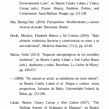
Environmental Laws”, en Beatriz Caiuby Labate y Clancy
Cavnar (eds.).
Peyote: History, Tradition, Politics, and
Conservation
. Santa Bárbara: Praeger, pp. 211-238.
Han, Byung-Chul. (2014).
Psicopolítica. Neoliberalismo y nuevas
técnicas de poder
. Barcelona: Herder.
Horák, Miroslav, Elizabeth Mateos y Alí Cortina (2019). “
Bufo
alvarius
: evidencias literarias y controversias en torno a su
uso tradicional”,
Medicina Naturista
, 13 (1), pp. 43-49.
Marras, Stelio (2013). “Impactos antropológicos de los invisibles
modernos”, en Beatriz Caiuby Labate y José Carlos Bouso
(eds.).
Ayahuasca y salud
. Barcelona: La Liebre de Marzo,
pp. 458-471.
— (2008). “Do natural ao social: as substâncias em meio estável”,
en Beatriz Caiuby Labate
et al
.
Drogas e cultura: novas
perspectivas
. Salvador de Bahía: Universidade Federal da
Bahia, pp. 155-186.
Labate, Beatriz, Clancy Cavnar y Alex Gearin (2017). “The
Shifting Journey of Ayahuasca in Diaspora”, en Beatriz