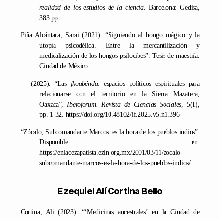
realidad de los estudios de la ciencia
. Barcelona: Gedisa,
383 pp.
Piña Alcántara, Sarai (2021). “Siguiendo al hongo mágico y la
utopía psicodélica. Entre la mercantilización y
medicalización de los hongos psilocibes”. Tesis de maestría.
Ciudad de México.
— (2025). “Las
jkoabénda
: espacios políticos espirituales para
relacionarse con el territorio en la Sierra Mazateca,
Oaxaca”,
Iberoforum. Revista de Ciencias Sociales
, 5(1),
pp. 1-32. https://doi.org/10.48102/if.2025.v5.n1.396
“Zócalo, Subcomandante Marcos: es la hora de los pueblos indios”.
Disponible en:
https://enlacezapatista.ezln.org.mx/2001/03/11/zocalo-
subcomandante-marcos-es-la-hora-de-los-pueblos-indios/
Ezequiel Alí Cortina Bello
Cortina, Ali (2023). “‘Medicinas ancestrales’ en la Ciudad de