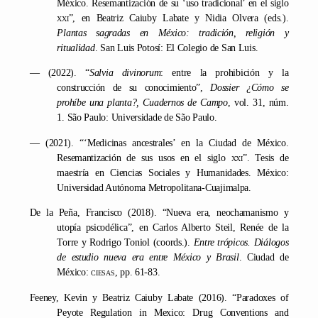
México. Resemantización de su ‘uso tradicional’ en el siglo
xxi”
, en Beatriz Caiuby Labate y Nidia Olvera (eds.).
Plantas sagradas en México: tradición, religión y
ritualidad
. San Luis Potosí: El Colegio de San Luis.
— (2022). “
Salvia divinorum
: entre la prohibición y la
construcción de su conocimiento”,
Dossier ¿Cómo se
prohíbe una planta?, Cuadernos de Campo
, vol. 31, núm.
1. São Paulo: Universidade de São Paulo.
— (2021). “‘Medicinas ancestrales’ en la Ciudad de México.
Resemantización de sus usos en el siglo
xxi
”. Tesis de
maestría en Ciencias Sociales y Humanidades. México:
Universidad Autónoma Metropolitana-Cuajimalpa.
De la Peña, Francisco (2018). “Nueva era, neochamanismo y
utopía psicodélica”, en Carlos Alberto Steil, Renée de la
Torre y Rodrigo Toniol (coords.).
Entre trópicos. Diálogos
de estudio nueva era entre México y Brasil
. Ciudad de
México:
ciesas
, pp. 61-83.
Feeney, Kevin y Beatriz Caiuby Labate (2016). “Paradoxes of
Peyote Regulation in Mexico: Drug Conventions and