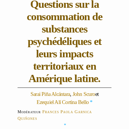
Questions sur la
consommation de
substances
psychédéliques et
leurs impacts
territoriaux en
Amérique latine.
Sarai Piña Alcántara
,
John Scuro
et
Ezequiel Alí Cortina Bello
*
Frances Paola Garnica
Modérateur
Quiñones
*