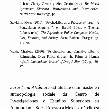
Labate, Clancy Cavnar y Alex Gearin (eds.).
The World
Ayahuasca Diaspora. Reinventions and Controversies
.
Nueva York: Routledge, pp. 1-18.
Stokkink, Pieter (2015). “Psychedelics as a Practice of Truth: A
Foucauldian Argument”, en Harold Ellens y Thomas
Roberts (eds.).
The Psychedelic Policy Quagmire. Health,
Law, Freedom, and Society
. Santa Barbara: Praeger, pp.
117-202.
Walsh, Charlotte (2016). “Psychedelics and Cognitive Liberty:
Reimagining Drug Policy through the Prism of Human
rights”,
International Journal of Drug Policy
, (29), pp. 80-
87.
Sarai Piña Alcántara
est titulaire d'un master en
anthropologie sociale du Centro de
Investigaciones y Estudios Superiores en
Antropología Social (
ciesas
) à Mexico, où elle est