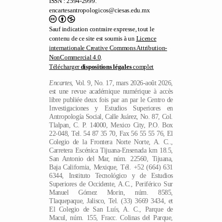
Sauf indication contraire expresse, tout le
contenu de ce site est soumis à un
Licence
internationale Creative Commons Attribution-
NonCommercial 4.0
.
Télécharger
dispositions légales
complet
Encartes
, Vol. 9, No. 17, mars 2026-août 2026,
est une revue académique numérique à accès
libre publiée deux fois par an par le Centro de
Investigaciones y Estudios Superiores en
Antropología Social, Calle Juárez, No. 87, Col.
Tlalpan, C. P. 14000, Mexico City, P.O. Box
22-048, Tel. 54 87 35 70, Fax 56 55 55 76, El
Colegio de la Frontera Norte Norte, A. C..,
Carretera Escénica Tijuana-Ensenada km 18.5,
San Antonio del Mar, núm. 22560, Tijuana,
Baja California, Mexique, Tél. +52 (664) 631
6344, Instituto Tecnológico y de Estudios
Superiores de Occidente, A.C., Periférico Sur
Manuel Gómez Morin, núm. 8585,
Tlaquepaque, Jalisco, Tel. (33) 3669 3434, et
El Colegio de San Luís, A. C., Parque de
Macul, núm. 155, Fracc. Colinas del Parque,
San Luis Potosi, Mexique, Tel. (444) 811 01
01. Contact :