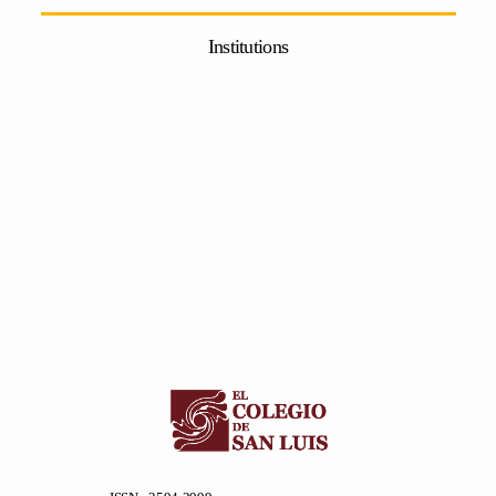
Institutions
ISSN : 2594-2999.
encartesantropologicos@ciesas.edu.mx