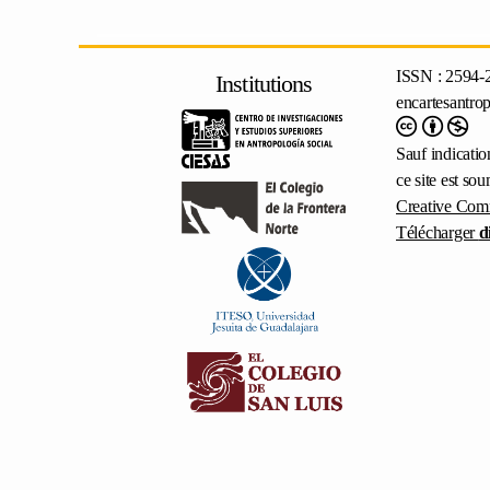
ISSN : 2594-
Institutions
encartesantro
Sauf indicatio
ce site est so
Creative Com
Télécharger
d