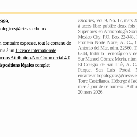
Encartes
, Vol. 9, No. 17, mars 
2999.
à accès libre publiée deux fois
pologicos@ciesas.edu.mx
Superiores en Antropología Socia
Mexico City, P.O. Box 22-048, T
Frontera Norte Norte, A. C.., 
n contraire expresse, tout le contenu de
Antonio del Mar, núm. 22560, Ti
umis à un
Licence internationale
6344, Instituto Tecnológico y de
mons Attribution-NonCommercial 4.0
.
Sur Manuel Gómez Morin, núm. 8
El Colegio de San Luís, A. C.
ispositions légales
complet
Parque, San Luis Potosi, 
encartesantropologicos@ciesas.e
Torre Castellanos. Hébergé à l'ad
mise à jour de ce numéro : Arthu
20 mars 2026.