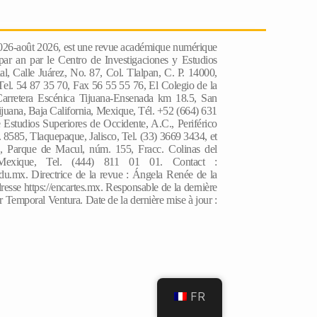
2026-août 2026, est une revue académique numérique
 par an par le Centro de Investigaciones y Estudios
l, Calle Juárez, No. 87, Col. Tlalpan, C. P. 14000,
el. 54 87 35 70, Fax 56 55 55 76, El Colegio de la
Carretera Escénica Tijuana-Ensenada km 18.5, San
juana, Baja California, Mexique, Tél. +52 (664) 631
 Estudios Superiores de Occidente, A.C., Periférico
585, Tlaquepaque, Jalisco, Tel. (33) 3669 3434, et
, Parque de Macul, núm. 155, Fracc. Colinas del
Mexique, Tel. (444) 811 01 01. Contact :
du.mx. Directrice de la revue : Ángela Renée de la
resse https://encartes.mx. Responsable de la dernière
r Temporal Ventura. Date de la dernière mise à jour :
FR