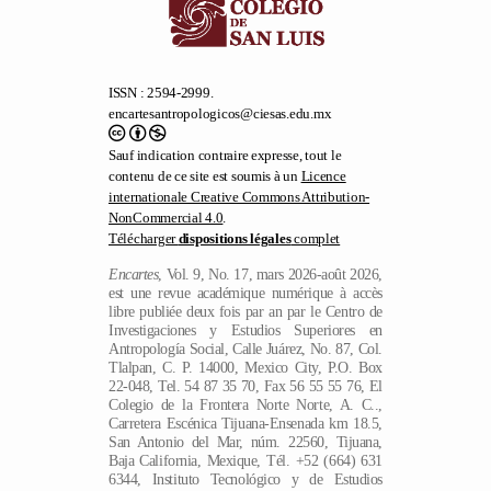
ISSN : 2594-2999.
encartesantropologicos@ciesas.edu.mx
Sauf indication contraire expresse, tout le
contenu de ce site est soumis à un
Licence
internationale Creative Commons Attribution-
NonCommercial 4.0
.
Télécharger
dispositions légales
complet
Encartes
, Vol. 9, No. 17, mars 2026-août 2026,
est une revue académique numérique à accès
libre publiée deux fois par an par le Centro de
Investigaciones y Estudios Superiores en
Antropología Social, Calle Juárez, No. 87, Col.
Tlalpan, C. P. 14000, Mexico City, P.O. Box
22-048, Tel. 54 87 35 70, Fax 56 55 55 76, El
Colegio de la Frontera Norte Norte, A. C..,
Carretera Escénica Tijuana-Ensenada km 18.5,
San Antonio del Mar, núm. 22560, Tijuana,
Baja California, Mexique, Tél. +52 (664) 631
6344, Instituto Tecnológico y de Estudios