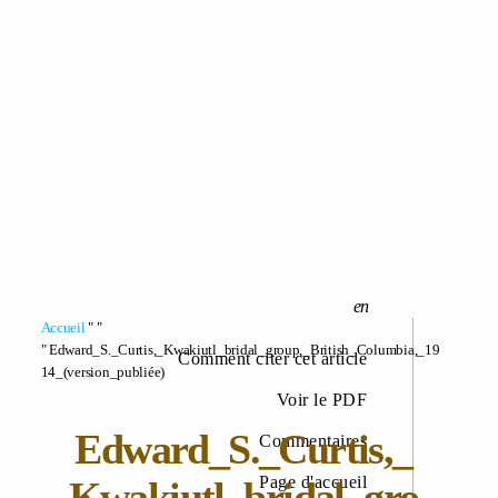
Accueil
" "
" Edward_S._Curtis,_Kwakiutl_bridal_group,_British_Columbia,_19
Comment citer cet article
14_(version_publiée)
Voir le PDF
Edward_S._Curtis,_
Commentaires
Page d'accueil
Kwakiutl_bridal_gro