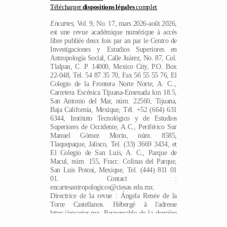
Télécharger
dispositions légales
complet
Encartes
, Vol. 9, No. 17, mars 2026-août 2026,
est une revue académique numérique à accès
libre publiée deux fois par an par le Centro de
Investigaciones y Estudios Superiores en
Antropología Social, Calle Juárez, No. 87, Col.
Tlalpan, C. P. 14000, Mexico City, P.O. Box
22-048, Tel. 54 87 35 70, Fax 56 55 55 76, El
Colegio de la Frontera Norte Norte, A. C..,
Carretera Escénica Tijuana-Ensenada km 18.5,
San Antonio del Mar, núm. 22560, Tijuana,
Baja California, Mexique, Tél. +52 (664) 631
6344, Instituto Tecnológico y de Estudios
Superiores de Occidente, A.C., Periférico Sur
Manuel Gómez Morin, núm. 8585,
Tlaquepaque, Jalisco, Tel. (33) 3669 3434, et
El Colegio de San Luís, A. C., Parque de
Macul, núm. 155, Fracc. Colinas del Parque,
San Luis Potosi, Mexique, Tel. (444) 811 01
01. Contact :
encartesantropologicos@ciesas.edu.mx.
Directrice de la revue : Ángela Renée de la
FR
Torre Castellanos. Hébergé à l'adresse
https://encartes.mx. Responsable de la dernière
mise à jour de ce numéro : Arthur Temporal