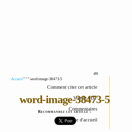
Accueil
" " " word-image-38473-5
Comment citer cet article
word-image-38473-5
Voir le PDF
Commentaires
Recommandez cet article :
Page d'accueil