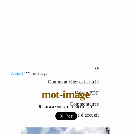
Accueil
" " " mot-image
Comment citer cet article
mot-image
Voir le PDF
Commentaires
Recommandez cet article :
Page d'accueil